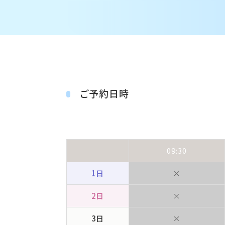
ご予約日時
09:30
1日
×
2日
×
3日
×