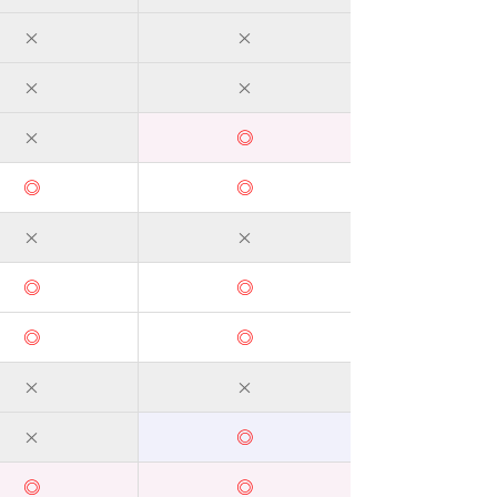
×
×
×
×
×
◎
◎
◎
×
×
◎
◎
◎
◎
×
×
×
◎
◎
◎