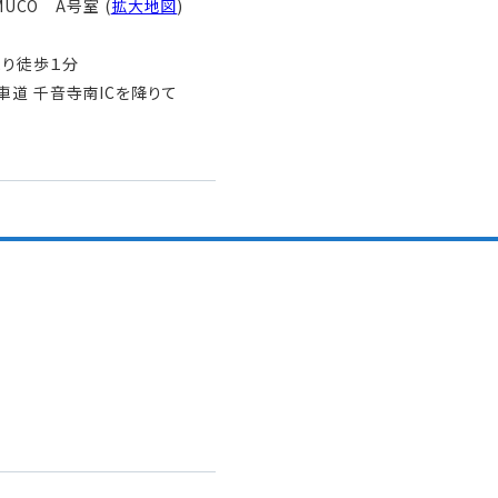
MUCO A号室 (
拡大地図
)
より徒歩１分
道 千音寺南ICを降りて