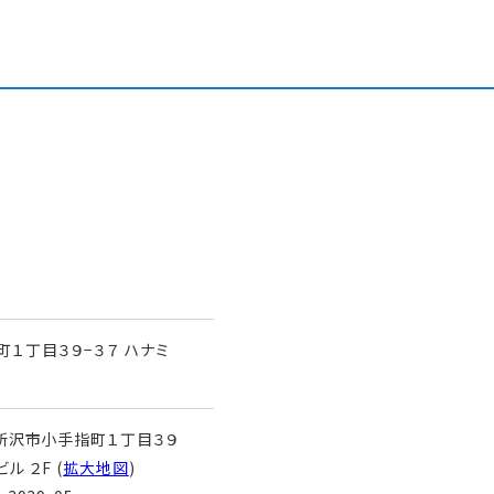
１丁目３９−３７ ハナミ
玉県所沢市小手指町１丁目３９
ル ２F (
拡大地図
)